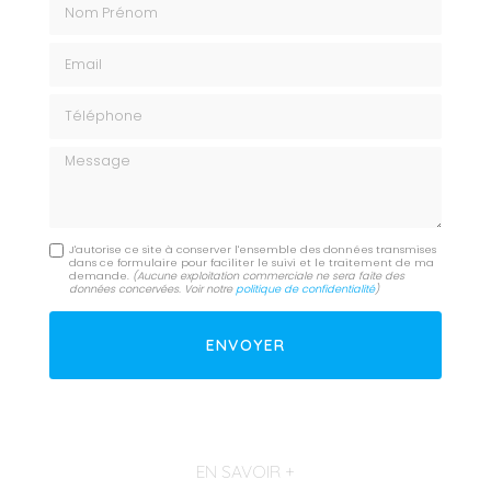
Email
Téléphone
Message
J'autorise ce site à conserver l'ensemble des données transmises
dans ce formulaire pour faciliter le suivi et le traitement de ma
demande.
(Aucune exploitation commerciale ne sera faite des
données concervées. Voir notre
politique de confidentialité
)
EN SAVOIR +