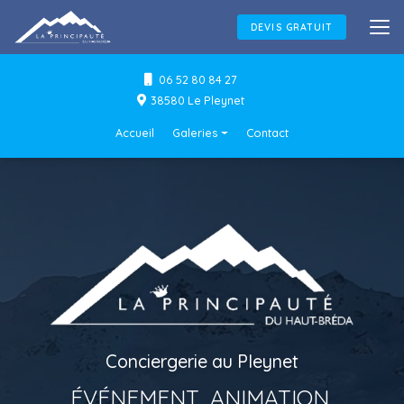
Aller
au
DEVIS GRATUIT
contenu
principal
06 52 80 84 27
38580 Le Pleynet
Navigation secondaire
Accueil
Galeries
Contact
Conciergerie
Événements & Animations
Flocage textile
Conciergerie au Pleynet
ÉVÉNEMENT, ANIMATION,