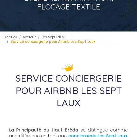
FLOCAGE TEXTILE
Accueil
Secteur
Les Sept Laux
Service conciergerie pour Airbnb Les Sept Laux
SERVICE CONCIERGERIE
POUR AIRBNB LES SEPT
LAUX
La Principauté du Haut-Bréda
se distingue comme
une référence en tant que
conciergerie Les Sept Laux
,