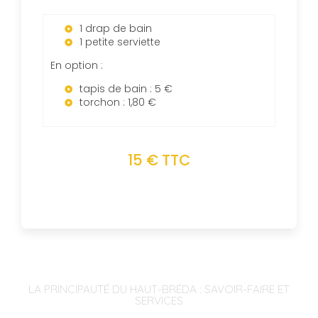
1 drap de bain
1 petite serviette
En option :
tapis de bain : 5 €
torchon : 1,80 €
15 € TTC
LA PRINCIPAUTÉ DU HAUT-BRÉDA : SAVOIR-FAIRE ET
SERVICES