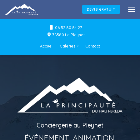
Aller
au
DEVIS GRATUIT
contenu
principal
06 52 80 84 27
38580 Le Pleynet
Navigation secondaire
Accueil
Galeries
Contact
Conciergerie
Événements & Animations
Flocage textile
Conciergerie au Pleynet
ÉVÉNEMENT, ANIMATION,