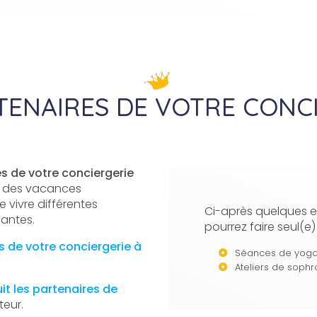
TENAIRES DE VOTRE CONC
s de votre conciergerie
z des vacances
 vivre différentes
Ci-après quelques e
uantes.
pourrez faire seul(e)
s de votre conciergerie
à
Séances de yog
Ateliers de sophr
uit
les partenaires de
teur.