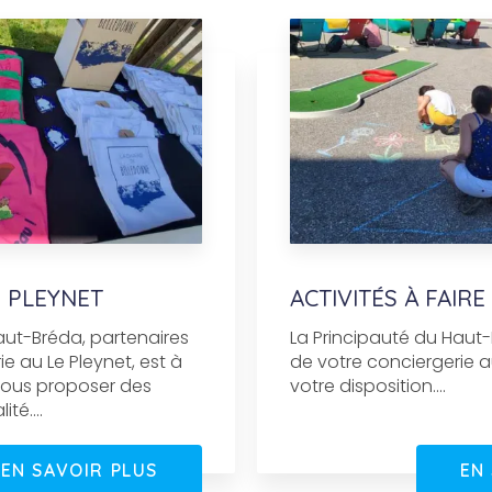
 PLEYNET
ACTIVITÉS À FAIR
aut-Bréda, partenaires
La Principauté du Haut-
e au Le Pleynet, est à
de votre conciergerie au
 vous proposer des
votre disposition....
té....
EN SAVOIR PLUS
EN