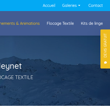
Navigation secondaire
Accueil
Galeries
Contact
Conciergerie
nements & Animations
Flocage Textile
Kits de linge
Événements & Animations
Flocage textile
DEVIS GRATUIT
leynet
OCAGE TEXTILE