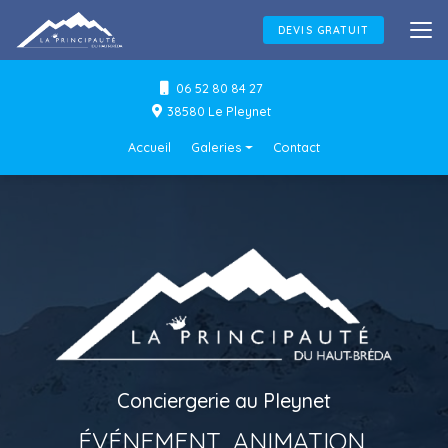
Aller
au
DEVIS GRATUIT
contenu
principal
06 52 80 84 27
38580 Le Pleynet
Navigation secondaire
Accueil
Galeries
Contact
Conciergerie
Événements & Animations
Flocage textile
Conciergerie au Pleynet
ÉVÉNEMENT, ANIMATION,