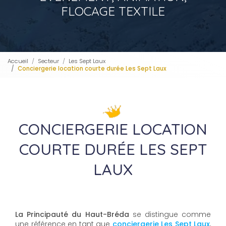
FLOCAGE TEXTILE
Accueil
Secteur
Les Sept Laux
Conciergerie location courte durée Les Sept Laux
CONCIERGERIE LOCATION
COURTE DURÉE LES SEPT
LAUX
La Principauté du Haut-Bréda
se distingue comme
une référence en tant que
conciergerie Les Sept Laux
,