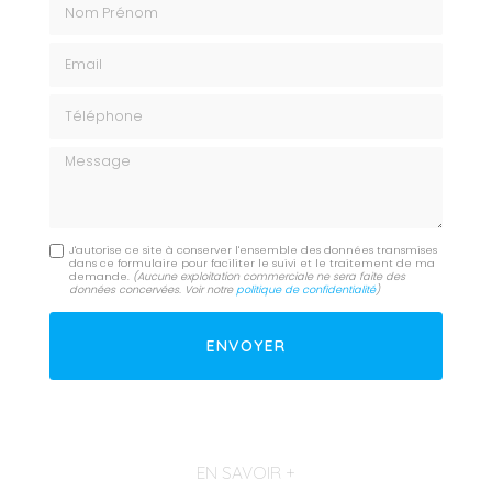
Email
Téléphone
Message
J'autorise ce site à conserver l'ensemble des données transmises
dans ce formulaire pour faciliter le suivi et le traitement de ma
demande.
(Aucune exploitation commerciale ne sera faite des
données concervées. Voir notre
politique de confidentialité
)
EN SAVOIR +