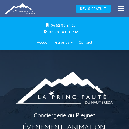
Aller
au
DEVIS GRATUIT
contenu
principal
06 52 80 84 27
38580 Le Pleynet
Navigation secondaire
Accueil
Galeries
Contact
Conciergerie
Événements & Animations
Flocage textile
Conciergerie au Pleynet
ÉVÉNEMENT, ANIMATION,