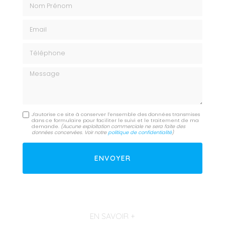
Email
Téléphone
Message
J'autorise ce site à conserver l'ensemble des données transmises
dans ce formulaire pour faciliter le suivi et le traitement de ma
demande.
(Aucune exploitation commerciale ne sera faite des
données concervées. Voir notre
politique de confidentialité
)
EN SAVOIR +