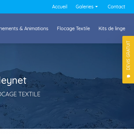
Navigation secondaire
Accueil
Galeries
Contact
Conciergerie
nements & Animations
Flocage Textile
Kits de linge
Événements & Animations
Flocage textile
DEVIS GRATUIT
leynet
OCAGE TEXTILE