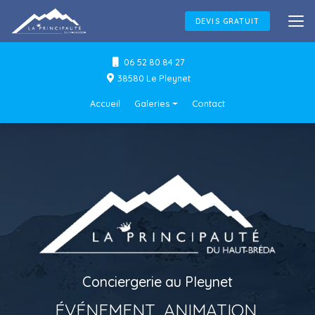
Aller
au
DEVIS GRATUIT
contenu
principal
06 52 80 84 27
38580 Le Pleynet
Navigation secondaire
Accueil
Galeries
Contact
Conciergerie
Événements & Animations
Flocage textile
Conciergerie au Pleynet
ÉVÉNEMENT, ANIMATION,